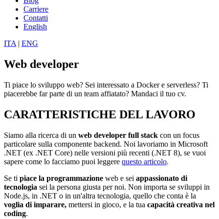
Blog
Carriere
Contatti
English
ITA
|
ENG
Web developer
Ti piace lo sviluppo web? Sei interessato a Docker e serverless? Ti
piacerebbe far parte di un team affiatato? Mandaci il tuo cv.
CARATTERISTICHE DEL LAVORO
Siamo alla ricerca di un
web developer full stack
con un focus
particolare sulla componente backend. Noi lavoriamo in Microsoft
.NET (ex .NET Core) nelle versioni più recenti (.NET 8), se vuoi
sapere come lo facciamo puoi leggere
questo articolo
.
Se ti
piace la programmazione
web e sei
appassionato di
tecnologia
sei la persona giusta per noi. Non importa se sviluppi in
Node.js, in .NET o in un'altra tecnologia, quello che conta è la
voglia di imparare,
mettersi in gioco, e la tua
capacità creativa nel
coding
.