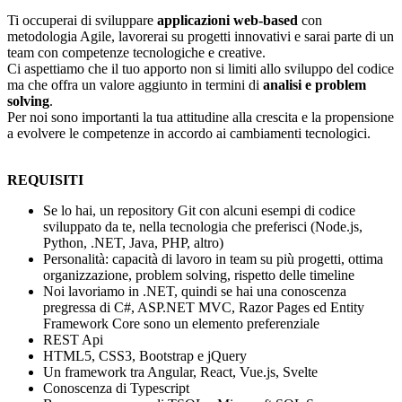
Ti occuperai di sviluppare
applicazioni web-based
con
metodologia Agile, lavorerai su progetti innovativi e sarai parte di un
team con competenze tecnologiche e creative.
Ci aspettiamo che il tuo apporto non si limiti allo sviluppo del codice
ma che offra un valore aggiunto in termini di
analisi e problem
solving
.
Per noi sono importanti la tua attitudine alla crescita e la propensione
a evolvere le competenze in accordo ai cambiamenti tecnologici.
REQUISITI
Se lo hai, un repository Git con alcuni esempi di codice
sviluppato da te, nella tecnologia che preferisci (Node.js,
Python, .NET, Java, PHP, altro)
Personalità: capacità di lavoro in team su più progetti, ottima
organizzazione, problem solving, rispetto delle timeline
Noi lavoriamo in .NET, quindi se hai una conoscenza
pregressa di C#, ASP.NET MVC, Razor Pages ed Entity
Framework Core sono un elemento preferenziale
REST Api
HTML5, CSS3, Bootstrap e jQuery
Un framework tra Angular, React, Vue.js, Svelte
Conoscenza di Typescript