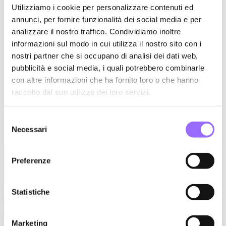
Assicurazione medica
Utilizziamo i cookie per personalizzare contenuti ed
Massima disponibilità nella gestione dei periodi di
annunci, per fornire funzionalità dei social media e per
maternità/paternità
analizzare il nostro traffico. Condividiamo inoltre
Ora tocca a te
informazioni sul modo in cui utilizza il nostro sito con i
nostri partner che si occupano di analisi dei dati web,
Nome
pubblicità e social media, i quali potrebbero combinarle
Cognome
con altre informazioni che ha fornito loro o che hanno
Email
raccolto dal suo utilizzo dei loro servizi.
Città
Anno di nascita
Selezione
Azienda in cui lavori (facoltativo)
Necessari
Il tuo profilo LinkedIn
del
Raccontaci perché vuoi far parte della nostra squadra (facoltativo)
consenso
Preferenze
Statistiche
Allega il tuo CV (docx o pdf, facoltativo)
Marketing