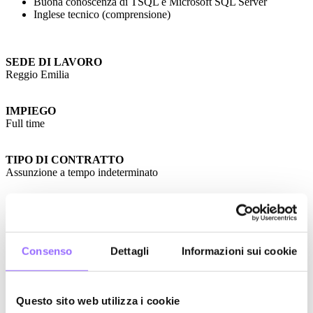
Buona conoscenza di TSQL e Microsoft SQL Server
Inglese tecnico (comprensione)
SEDE DI LAVORO
Reggio Emilia
IMPIEGO
Full time
TIPO DI CONTRATTO
Assunzione a tempo indeterminato
BENEFIT
Possibilità di sperimentare le più recenti tecnologie client e
server
Consenso
Dettagli
Informazioni sui cookie
Possibilità di distribuire il lavoro fra presenza in ufficio e
smart working
Possibilità di partecipare a corsi o eventi formativi
online/offline
Questo sito web utilizza i cookie
Premi al raggiungimento di obiettivi