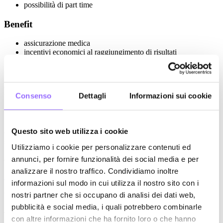
possibilità di part time
Benefit
assicurazione medica
incentivi economici al raggiungimento di risultati
cellulare o laptop in funzione del ruolo
buoni pasto
Posizioni aperte
Consenso
Dettagli
Informazioni sui cookie
Social Media Manager
Questo sito web utilizza i cookie
Cerchiamo un/una
Social Media Manager
per gestire la presenza
social di brand di medie e grandi dimensioni, anche internazionali.
Utilizziamo i cookie per personalizzare contenuti ed
Un ruolo dinamico in cui ogni giorno lavorerai su clienti e settori
annunci, per fornire funzionalità dei social media e per
diversi, adattando strategia e tono di voce a ciascuno.
analizzare il nostro traffico. Condividiamo inoltre
Apri
informazioni sul modo in cui utilizza il nostro sito con i
nostri partner che si occupano di analisi dei dati web,
Web developer
pubblicità e social media, i quali potrebbero combinarle
Ti piace lo sviluppo web? Sei interessato a Docker e serverless? Ti
con altre informazioni che ha fornito loro o che hanno