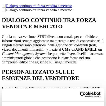
DIALOGO CONTINUO TRA FORZA
VENDITA E MERCATO
Con la nuova versione, STST diventa un canale per condividere
informazioni sempre aggiornate tra mercato e rete di concessionari. I
singoli mercati sono autonomi nella gestione dei contenuti (testi,
video, documenti, immagini...) grazie al
CMS di AND EMILI
, un
Content Management System
che permette diversi livelli di accesso:
amministratori globali che gestiscono la piattaforma nel suo
complesso, editor che agiscono sui singoli mercati.
PERSONALIZZATO SULLE
ESIGENZE DEL VENDITORE
La piattaforma STST offre al concessionario lo spazio
MY STST
,
una sezione in cui il venditore può creare ed organizzare le proprie
cartelle con l’obiettivo di:
Avere già pronti i materiali in vista di una visita del