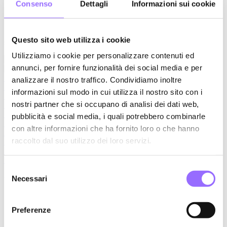
Consenso
Dettagli
Informazioni sui cookie
cliente
Organizzare i contenuti secondo un criterio personale
STST diventa così uno strumento fondamentale per l'efficienza delle
Questo sito web utilizza i cookie
strategie commerciali dei mercati e dei singoli concessionari.
Utilizziamo i cookie per personalizzare contenuti ed
annunci, per fornire funzionalità dei social media e per
analizzare il nostro traffico. Condividiamo inoltre
informazioni sul modo in cui utilizza il nostro sito con i
nostri partner che si occupano di analisi dei dati web,
pubblicità e social media, i quali potrebbero combinarle
con altre informazioni che ha fornito loro o che hanno
raccolto dal suo utilizzo dei loro servizi.
Selezione
Necessari
UNA PIATTAFORMA CONSULTABILE
del
consenso
SEMPRE E IN QUALSIASI
CONDIZIONE
Preferenze