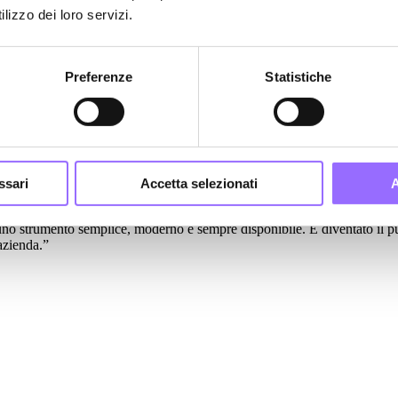
ta su App Store e Google Play, rispettando le linee guida di ciascuna pia
lizzo dei loro servizi.
Preferenze
Statistiche
le e in trasferta;
so e la chiarezza dell’interfaccia;
ssari
Accetta selezionati
A
 strumento semplice, moderno e sempre disponibile. È diventato il pun
azienda.”