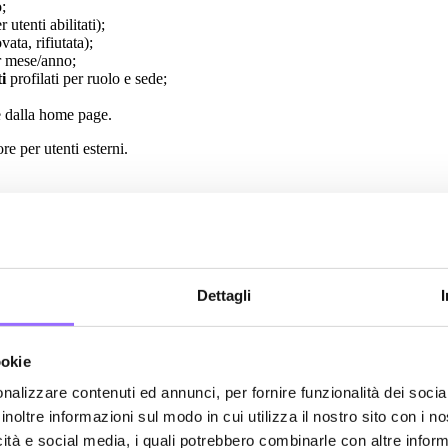
;
utenti abilitati);
ata, rifiutata);
r mese/anno;
ti
profilati per ruolo e sede;
ve dalla home page.
re per utenti esterni.
 un approccio collaborativo e orientato al risultato. Ecco le principali atti
ccogliere esigenze esplicite e latenti, definire insieme le priorità e ide
Dettagli
da del brand, con l’obiettivo di massimizzare l’usabilità e facilitare il r
delle principali interazioni.
8, integrato con il CMS Umbraco 13. L’infrastruttura garantisce portabil
ookie
ollegare i sistemi aziendali esistenti.
nalizzare contenuti ed annunci, per fornire funzionalità dei socia
 multi-country dei contenuti aziendali. Il team HR è stato formato pe
inoltre informazioni sul modo in cui utilizza il nostro sito con i 
icità e social media, i quali potrebbero combinarle con altre inform