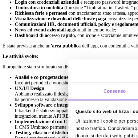
Login con credenziali aziendali
e recupero password integrato
Timbratura in mobilità
(funzione “Timbratura in Trasferta” per 
Richiesta ferie e permessi
con tracciamento stato (attesa, approv
Visualizzazione e download delle buste paga
, organizzate pe
Comunicazioni HR, documenti ufficiali, policy e regolamen
News ed eventi aziendali
aggiornati in tempo reale;
Dashboard di accesso rapido
, con icone e scorciatoie intuiti
È stata prevista anche un’
area pubblica
dell’app, con contenuti a valo
Le attività svolte:
Il progetto è stato strutturato su diverse fasi operative, tutte guidate da
Analisi e co-progettazione funzionale
Incontri periodici e workshop con il team Maschio Gaspardo per ra
UX/UI Design
Consenso
Abbiamo realizzato il design dell’interfaccia seguendo le linee gui
ha permesso la validazione anticipata del flusso di navigazione e 
Sviluppo software e integrazioni
Il backend è stato sviluppato con tecnologia Microsoft ASP.NET 
Questo sito web utilizza i c
integrazioni tramite API REST e altri flussi di scambio dati per c
Utilizziamo i cookie per perso
Implementazione di un CMS evoluto
Il CMS Umbraco permette una gestione autonoma, multi-lingua e
nostro traffico. Condividiamo 
Testing, rilascio e distribuzione multi-store
di analisi dei dati web, pubbl