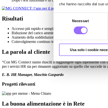
Dopo i test funzionali e di compatibilità, l’app è stata pubblica
che hanno raccolto dal suo uti
Selezione
Risultati
Necessari
del
consenso
Accesso più rapido e semplice ai servizi aziendali, anche da mobi
Riduzione del carico amministrativo per l’ufficio HR;
Aumento della soddisfazione dei dipendenti per la semplicità d’u
Coinvolgimento continuo tramite news, eventi e notifiche push.
Usa solo i cookie nece
La parola al cliente
“Con MG Connect siamo riusciti a raggiungere ogni dipendente con uno
per i servizi HR sia per rimanere aggiornato su quello che succede in 
E. B. HR Manager, Maschio Gaspardo
Progetti
rilevanti
La buona alimentazione è in Rete